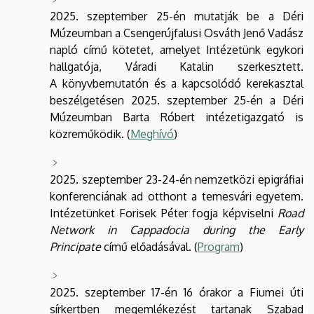
2025. szeptember 25-én mutatják be a Déri
Múzeumban a Csengerújfalusi Osváth Jenő Vadász
napló című kötetet, amelyet Intézetünk egykori
hallgatója, Váradi Katalin szerkesztett.
A könyvbemutatón és a kapcsolódó kerekasztal
beszélgetésen 2025. szeptember 25-én a Déri
Múzeumban Barta Róbert intézetigazgató is
közreműködik. (
Meghívó
)
2025. szeptember 23-24-én nemzetközi epigráfiai
konferenciának ad otthont a temesvári egyetem.
Intézetünket Forisek Péter fogja képviselni
Road
Network in Cappadocia during the Early
Principate
című előadásával. (
Program
)
2025. szeptember 17-én 16 órakor a Fiumei úti
sírkertben megemlékezést tartanak Szabad