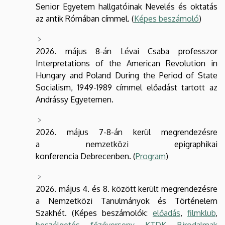
Senior Egyetem hallgatóinak Nevelés és oktatás
az antik Rómában címmel. (
Képes beszámoló
)
2026. május 8-án Lévai Csaba professzor
Interpretations of the American Revolution in
Hungary and Poland During the Period of State
Socialism, 1949-1989 címmel előadást tartott az
Andrássy Egyetemen.
2026. május 7-8-án kerül megrendezésre
a nemzetközi epigraphikai
konferencia Debrecenben. (
Program
)
2026. május 4. és 8. között került megrendezésre
a Nemzetközi Tanulmányok és Történelem
Szakhét. (Képes beszámolók:
előadás
,
filmklub
,
beszélgetés
,
főzőverseny
,
KTDK
,
Birodalmak