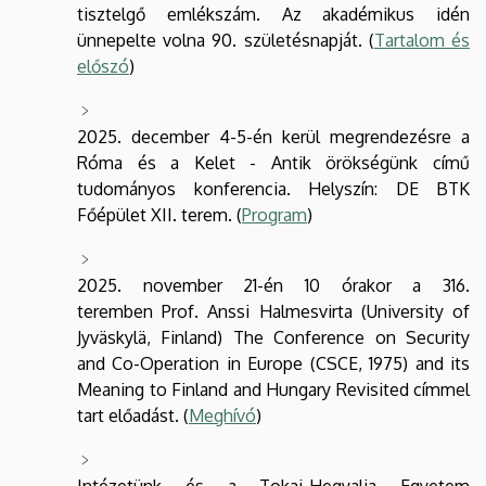
tisztelgő emlékszám. Az akadémikus idén
ünnepelte volna 90. születésnapját. (
Tartalom és
előszó
)
2025. december 4-5-én kerül megrendezésre a
Róma és a Kelet - Antik örökségünk című
tudományos konferencia. Helyszín: DE BTK
Főépület XII. terem. (
Program
)
2025. november 21-én 10 órakor a 316.
teremben Prof. Anssi Halmesvirta (University of
Jyväskylä, Finland) The Conference on Security
and Co-Operation in Europe (CSCE, 1975) and its
Meaning to Finland and Hungary Revisited címmel
tart előadást. (
Meghívó
)
Intézetünk és a Tokaj-Hegyalja Egyetem