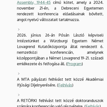
Assembly, 1944-45
című kötet, amely a 2024.
november 21-én, a Debreceni Egyetemen
rendezett konferencia előadásainak bővített,
angol nyelvű változatait tartalmazza.
2026. június 26-án Pósán László képviseli
Intézetünket a Würzburgi Egyetem Német
Lovagrend Kutatóközpontja által rendezett 6.
nemzetközi konferencián, amelynek
középpontjában a Német Lovagrend 19-21. századi
emlékezete és felfogása áll. (
Program
)
A MTA pályázati felhívást tett közzé Akadémiai
Ifjúsági Díjelnyerésére. (
Felhívás
)
A RETÖRKI felhívást tett közzé doktoranduszok
számára konferencián való részvételre. (
Felhívás
)