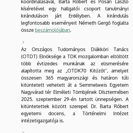
koordinálásával, Barta Róbert és Pósán László
kíséretével egy hallgatói csoport tanulmányi
kiránduláson járt Erdélyben. A kirándulás
legfontosabb eseményeit Németh Gergő foglalta
össze
beszámolójában
.
Az Országos Tudományos Diákköri Tanács
(OTDT) Elnöksége a TDK mozgalomban eltöltött
több évtizedes munkának az elismerésére
alapította meg az „OTDK70 Kitűzőt”, amelyet
összesen 365 magyarországi és határon túli
kitüntetett vehetett át a Semmelweis Egyetem
Nagyvárad tér Elméleti Tömbjének Dísztermében
2025. szeptember 29-én tartott ünnepségen. A
kitüntetettek között szerepel Dr. Barta Róbert
egyetemi docens, a Történelmi Intézet
intézetigazgatója is.