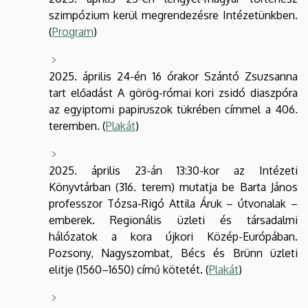
szimpózium kerül megrendezésre Intézetünkben.
(
Program
)
2025. április 24-én 16 órakor Szántó Zsuzsanna
tart előadást A görög-római kori zsidó diaszpóra
az egyiptomi papiruszok tükrében címmel a 406.
teremben. (
Plakát
)
2025. április 23-án 13:30-kor az Intézeti
Könyvtárban (316. terem) mutatja be Barta János
professzor Tózsa-Rigó Attila Áruk – útvonalak –
emberek. Regionális üzleti és társadalmi
hálózatok a kora újkori Közép-Európában.
Pozsony, Nagyszombat, Bécs és Brünn üzleti
elitje (1560–1650) című kötetét. (
Plakát
)