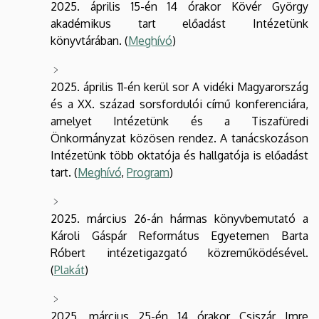
2025. április 15-én 14 órakor Kövér György
akadémikus tart előadást Intézetünk
könyvtárában. (
Meghívó
)
2025. április 11-én kerül sor A vidéki Magyarország
és a XX. század sorsfordulói című konferenciára,
amelyet Intézetünk és a Tiszafüredi
Önkormányzat közösen rendez. A tanácskozáson
Intézetünk több oktatója és hallgatója is előadást
tart. (
Meghívó
,
P
rogram
)
2025. március 26-án hármas könyvbemutató a
Károli Gáspár Református Egyetemen Barta
Róbert intézetigazgató közreműködésével.
(
Plakát
)
2025. március 25-én 14 órakor Csiszár Imre