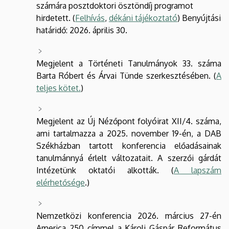
számára posztdoktori ösztöndíj programot
hirdetett. (
Felhívás
,
dékáni tájékoztató
) Benyújtási
határidő: 2026. április 30.
Megjelent a Történeti Tanulmányok 33. száma
Barta Róbert és Árvai Tünde szerkesztésében. (
A
teljes kötet.
)
Megjelent az Új Nézőpont folyóirat XII/4. száma,
ami tartalmazza a 2025. november 19-én, a DAB
Székházban tartott konferencia előadásainak
tanulmánnyá érlelt változatait. A szerzői gárdát
Intézetünk oktatói alkották. (
A lapszám
elérhetősége
.)
Nemzetközi konferencia 2026. március 27-én
America 250 címmel a Károli Gáspár Református