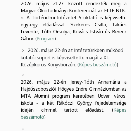
2026. május 21-23. között rendezték meg a
Magyar Ókortudmányi Konferenciát az ELTE BTK-
n. A Történelmi Intézetet 5 oktató is képviselte
egy-egy előadással: Szekeres Csilla, Takács
Levente, Tóth Orsolya, Kovács István és Berecz
Gábor. (
Program
)
2026. május 22-én az Intézetünkben működő
kutatócsoport is képviseltette magát a XI.
Középkoros Könyvbörzén. (
Képes beszámoló
)
2026. május 22-én Jeney-Tóth Annamária a
Hajdúszoboszlói Hőgyes Endre Gimnáziumban az
MTA Alumni program keretében Udvar, város,
iskola - a két Rákóczi György fejedelemsége
idején címmel tartott előadást. (
Képes
beszámoló
)