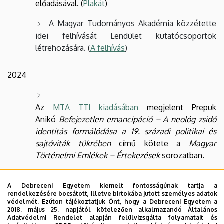
előadásával. (
Plakát
)
A Magyar Tudományos Akadémia közzétette
idei felhívását Lendület kutatócsoportok
létrehozására. (
A felhívás
)
2024
Az
MTA TTI kiadásában
megjelent Prepuk
Anikó
Befejezetlen emancipáció – A neológ zsidó
identitás formálódása a 19. századi politikai és
sajtóviták tükrében
című kötete a
Magyar
Történelmi Emlékek – Értekezések
sorozatban.
A Debreceni Egyetem kiemelt fontosságúnak tartja a
A Tempus Közalapítvány a napokban kiírta a
rendelkezésére bocsátott, illetve birtokába jutott személyes adatok
2025/26-os évben igénybe vehető Collegium
védelmét. Ezúton tájékoztatjuk Önt, hogy a Debreceni Egyetem a
2018. május 25. napjától kötelezően alkalmazandó Általános
Hungaricum ösztöndíjakat. (
Pályázati felhívás
)
Adatvédelmi Rendelet alapján felülvizsgálta folyamatait és