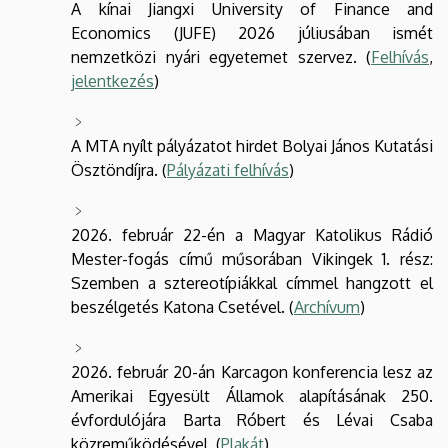
A kínai Jiangxi University of Finance and
Economics (JUFE) 2026 júliusában ismét
nemzetközi nyári egyetemet szervez. (
Felhívás
,
jelentkezés
)
A MTA nyílt pályázatot hirdet Bolyai János Kutatási
Ösztöndíjra. (
Pályázati felhívás
)
2026. február 22-én a Magyar Katolikus Rádió
Mester-fogás című műsorában Vikingek 1. rész:
Szemben a sztereotípiákkal címmel hangzott el
beszélgetés Katona Csetével. (
Archívum
)
2026. február 20-án Karcagon konferencia lesz az
Amerikai Egyesült Államok alapításának 250.
évfordulójára Barta Róbert és Lévai Csaba
közreműködésével. (
Plakát
)