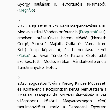
György halálának 10. évfordulója alkalmából.
(
Meghívó
)
2025. augusztus 28-29. kerül megrendezésre a III.
Medievisztikai Vándorkonferencia (
Programfüzet
),
amelyen Intézetünket három előadó (Németh
Gergő, Siposné Majláth Csilla és Varga Imre
Solt) fogja képviselni, és bemutatásra kerül
(
Plakát
) az Árvai Tünde és Katona Csete által
szerkesztett Medievisztikai Vándorkonferencia
Tanulmányok 2. kötet.
2025. augusztus 18-án a Karcag Kincse Művészeti
és Konferencia Központban került bemutatásra a
Közéleti szerepek és politikai életpályák a két
világháború közötti Magyarországon című
tanulmánykötet, mely a Debreceni Egyetem