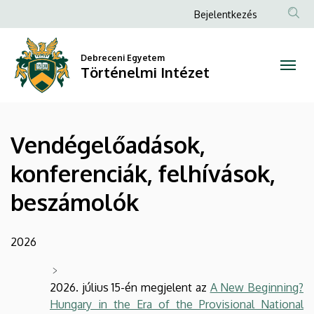
Vendégelőadások,
Ugrás
Anonim
Bejelentkezés
a
Felhasználói
konferenciák,
tartalomra
fiók
Debreceni Egyetem
felhívások,
Történelmi Intézet
menüje
beszámolók
|
Vendégelőadások,
Történelmi
konferenciák, felhívások,
Intézet
beszámolók
2026
2026. július 15-én megjelent az
A New Beginning?
Hungary in the Era of the Provisional National