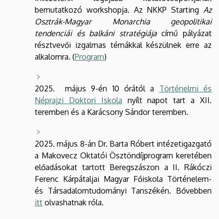
bemutatkozó workshopja. Az NKKP Starting
Az
Osztrák-Magyar Monarchia geopolitikai
tendenciái és balkáni stratégiája
című pályázat
résztvevői izgalmas témákkal készülnek erre az
alkalomra. (
Program
)
2025. május 9-én 10 órától a
Történelmi és
Néprajzi Doktori Iskola
nyílt napot tart a XII.
teremben és a Karácsony Sándor teremben.
2025. május 8-án Dr. Barta Róbert intézetigazgató
a Makovecz Oktatói Ösztöndíjprogram keretében
előadásokat tartott Beregszászon a II. Rákóczi
Ferenc Kárpátaljai Magyar Főiskola Történelem-
és Társadalomtudományi Tanszékén. Bővebben
itt
olvashatnak róla.