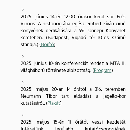
2025. június 14-én 12.00 órakor kerül sor Erős
Vilmos: A historiográfia egész embert kíván című
könyvének dedikálására a 96. Ünnepi Könyvhét
keretében. (Budapest, Vigadó tér 10-es számú
standja.) (
Borító
)
2025. június 10-én konferenciát rendez a MTA II.
világháború története albizottság. (
Program
)
2025. május 20-án 14 órától a 316. teremben
Neumann Tibor tart előadást a Jagelló-kor
kutatásáról. (
Plakát
)
2025. május 15-én 11 órától veszi kezdetét
Intézetünk legújabb kutatócsoportjának