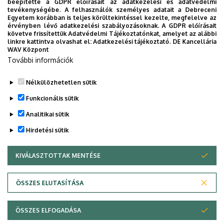
beépítette a GDPR előírásait az adatkezelési és adatvédelmi
tevékenységébe. A felhasználók személyes adatait a Debreceni
Egyetem korábban is teljes körültekintéssel kezelte, megfelelve az
Barta Róbert és Forisek Péter munkatársainkat a
érvényben lévő adatkezelési szabályozásoknak. A GDPR előírásait
bölcsészettudományi kar képviseletében a Debreceni
követve frissítettük Adatvédelmi Tájékoztatónkat, amelyet az alábbi
linkre kattintva olvashat el:
Adatkezelési tájékoztató.
DE Kancellária
Egyetem Szenátusának tagjává választották a 2025-
WAV Központ
2028 közötti időszakra. (A szenátusi választás
További információk
eredménye
.)
Nélkülözhetetlen sütik
Funkcionális sütik
2024. december 5–6. között kerül megrendezésre
az idei Hereditas-konferencia "Fókuszban: a forrás
Analitikai sütik
– Írott és tárgyi emlékek interakciója" címmel. (
A
Hirdetési sütik
konferencia programja.
)
KIVÁLASZTOTTAK MENTÉSE
WITHDRAW CONSENT
Barta Róbert intézetigazgató közreműködésével
2024. november 29-én az MTV5 Ez itt a kérdés
ÖSSZES ELUTASÍTÁSA
című műsorában kerekasztal beszélgetésre került
sor W. S. Churchill születésének 150. évfordulója
ÖSSZES ELFOGADÁSA
alkalmából. A műsor az
alábbi linkre
kattintva