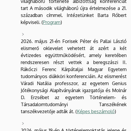
világháború története albizottság konferenciát
tart A második világháború újra értelmezése a 21.
században címmel. Intézetünket Barta Róbert
képviseli. (
Program
)
2026. május 21-én Forisek Péter és Pallai László
elismerő oklevelet vehetett át azért a két
évtizedes együttműködésért, amely keretében
rendszeresen részt vettek a beregszászi II.
Rákóczi Ferenc Kárpátaljai Magyar Egyetem
tudományos diákköri konferenciáin. Az elismerést
Váradi Natália professzor, az egyetem Genius
Jótékonysági Alapítványának igazgatója és Molnár
D. Erzsébet az egyetem Történelem- és
Társadalomtudományi Tanszékének
tanszékvezetője adták át. (
Képes beszámoló
)
2026. május 19-én A történelemoktatás jelene és