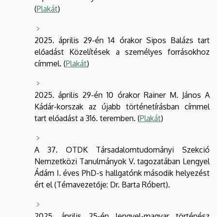
(
Plakát
)
2025. április 29-én 14 órakor Sipos Balázs tart
előadást Közelítések a személyes forrásokhoz
címmel. (
Plakát
)
2025. április 29-én 10 órakor Rainer M. János A
Kádár-korszak az újabb történetírásban címmel
tart előadást a 316. teremben. (
Plakát
)
A 37. OTDK Társadalomtudományi Szekció
Nemzetközi Tanulmányok V. tagozatában Lengyel
Ádám I. éves PhD-s hallgatónk második helyezést
ért el (Témavezetője: Dr. Barta Róbert).
2025. április 25-én lengyel-magyar történész