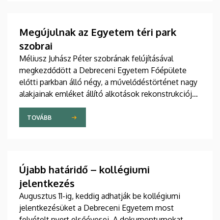
változó világ kihívásaira, elsősorban az oktatás, a
tudományos élet és a nemzetközi kapcsolatok
terén.
Megújulnak az Egyetem téri park
szobrai
Méliusz Juhász Péter szobrának felújításával
megkezdődött a Debreceni Egyetem Főépülete
előtti parkban álló négy, a művelődéstörténet nagy
alakjainak emléket állító alkotások rekonstrukciója.
A munkálatokat az intézmény saját forrásból
finanszírozza.
TOVÁBB
Újabb határidő – kollégiumi
jelentkezés
Augusztus 11-ig, keddig adhatják be kollégiumi
jelentkezésüket a Debreceni Egyetem most
felvételt nyert elsőévesei. A dokumentumokat