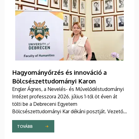
Hagyományőrzés és innováció a
Bölcsészettudományi Karon
Engler Ágnes, a Nevelés- és Művelődéstudományi
Intézet professzora 2026. július 1-től öt éven át
tölti be a Debreceni Egyetem
Bölcsészettudományi Kar dékáni posztját. Vezetői
stratégiájában fontos szerepet szán a kar
hagyományainak, a bölcsészképzés klasszikus
TOVÁBB
normáinak megőrzésének, egyben reagálva a