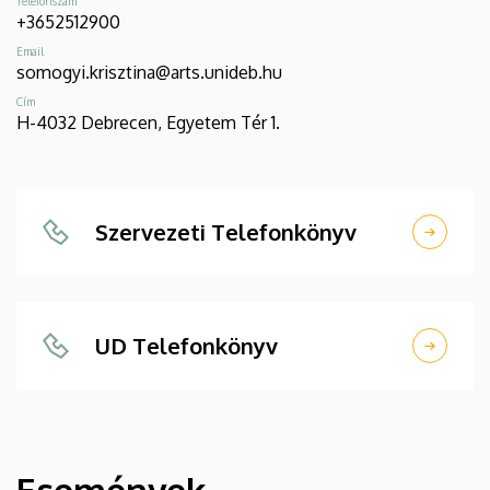
Telefonszám
+3652512900
Email
somogyi.krisztina@arts.unideb.hu
Cím
H-4032 Debrecen, Egyetem Tér 1.
Szervezeti Telefonkönyv
UD Telefonkönyv