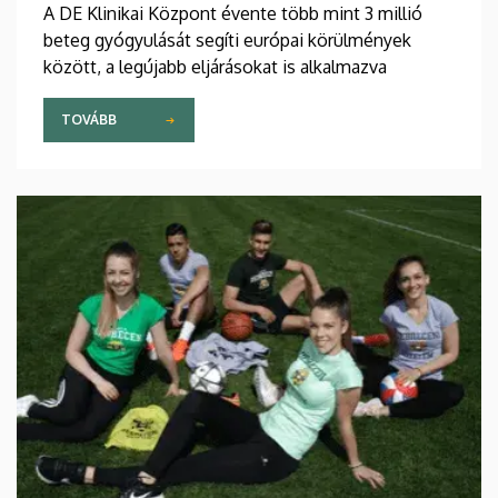
A DE Klinikai Központ évente több mint 3 millió
beteg gyógyulását segíti európai körülmények
között, a legújabb eljárásokat is alkalmazva
TOVÁBB