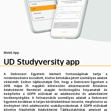
Mobil App
UD Studyversity app
A Debreceni Egyetem kiemelt fontosságúnak tartja a
Engedd meg, hogy figyelmedbe ajánljuk a Debreceni
rendelkezésére bocsátott, illetve birtokába jutott személyes adatok
Egyetem új applikációját, melyet hallgatói számára
védelmét. Ezúton tájékoztatjuk Önt, hogy a Debreceni Egyetem a
2018. május 25. napjától kötelezően alkalmazandó Általános
készített. Az alkalmazás bevezetésével célunk, hogy
Adatvédelmi Rendelet alapján felülvizsgálta folyamatait és
segítsünk eligazodni az egyetemi mindennapokban, a
beépítette a GDPR előírásait az adatkezelési és adatvédelmi
tevékenységébe. A felhasználók személyes adatait a Debreceni
tanulmányaiddal kapcsolatban gyorsan elérhető
Egyetem korábban is teljes körültekintéssel kezelte, megfelelve az
információkat biztosítsunk, útmutatót adjunk az egyetemi
érvényben lévő adatkezelési szabályozásoknak. A GDPR előírásait
követve frissítettük Adatvédelmi Tájékoztatónkat, amelyet az