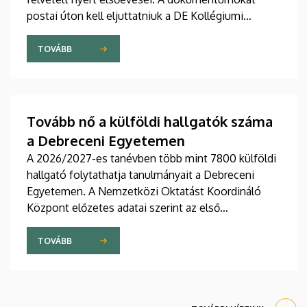
postai úton kell eljuttatniuk a DE Kollégiumi
Felvételi és Szociális Iroda címére. A kollégiumi
férőhelyekről a gólyák a Kollégiumi Felvételi és
TOVÁBB
Szociális Bizottság döntését követően, augusztus
21-e után kapnak értesítést emailben.
Tovább nő a külföldi hallgatók száma
a Debreceni Egyetemen
A 2026/2027-es tanévben több mint 7800 külföldi
hallgató folytathatja tanulmányait a Debreceni
Egyetemen. A Nemzetközi Oktatást Koordináló
Központ előzetes adatai szerint az első
évfolyamokon és az előkészítő kurzusokon több
mint 2300 fiatal kezdi meg tanulmányait
TOVÁBB
szeptemberben, egy részük a Stipendium
Hungaricum program keretében érkezik hazánkba.