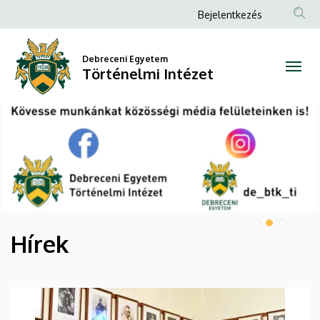
Történelmi
Anonim
Bejelentkezés
Felhasználói
Intézet
fiók
Debreceni Egyetem
Történelmi Intézet
menüje
DIAVETÍTÉS
Hírek
HÍREK