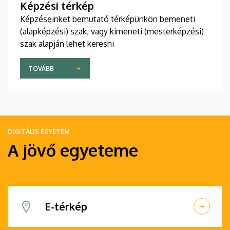
Képzési térkép
Képzéseinket bemutató térképünkön bemeneti
(alapképzési) szak, vagy kimeneti (mesterképzési)
szak alapján lehet keresni
TOVÁBB
DIGITÁLIS EGYETEM
A jövő egyeteme
E-térkép