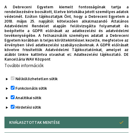
2025/2026. tanév I. félév
A Debreceni Egyetem kiemelt fontosságúnak tartja a
rendelkezésére bocsátott, illetve birtokába jutott személyes adatok
védelmét. Ezúton tájékoztatjuk Önt, hogy a Debreceni Egyetem a
BTTRNK101DMA Háború és béke az ókori Rómában
2018. május 25. napjától kötelezően alkalmazandó Általános
BTTR762OMA-03 Szakmódszertan I.
Adatvédelmi Rendelet alapján felülvizsgálta folyamatait és
beépítette a GDPR előírásait az adatkezelési és adatvédelmi
BTLA846OMA Speciális kollégium II.
tevékenységébe. A felhasználók személyes adatait a Debreceni
BTTR704OMA Latin nyelv I.
Egyetem korábban is teljes körültekintéssel kezelte, megfelelve az
érvényben lévő adatkezelési szabályozásoknak. A GDPR előírásait
BTTR706OMA–01 Köztörténeti repetitórium
követve frissítettük Adatvédelmi Tájékoztatónkat, amelyet az
(szerda)
alábbi linkre kattintva olvashat el:
Adatkezelési tájékoztató.
DE
Kancellária WAV Központ
BTTR706OMA–03 Köztörténeti repetitórium
További információk
(csütörtök)
BTTR1407DMA Vallás- és kultúrtörténet
Nélkülözhetetlen sütik
Legutóbbi frissítés:
2026. 02. 02. 10:10
Funkcionális sütik
Analitikai sütik
Hirdetési sütik
KIVÁLASZTOTTAK MENTÉSE
WITHDRAW CONSENT