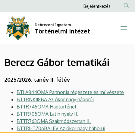
Berecz
Ugrás
Anonim
Bejelentkezés
a
Felhasználói
Gábor
tartalomra
fiók
Debreceni Egyetem
tematikái
Történelmi Intézet
menüje
|
Történelmi
Berecz Gábor tematikái
Intézet
2025/2026. tanév II. félév
BTLA844OMA Pannonia régészete és művészete
BTTRNK118BA Az ókor nagy háborúi
BTTR745OMA Hadtörténet
BTTR705OMA Latin nyelv II.
BTTR763OMA Szakmódszertan II.
BTTRHT706BALEV Az ókor nagy háborúi