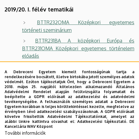
2019/20. I. félév tematikái
BTTR232OMA Középkori egyetemes
történeti szeminárium
BTTR231BA A középkori Európa és
BTTR231OMA Középkori egyetemes történelem
előadás
2018/19. I. félév tematikái
A Debreceni Egyetem kiemelt fontosságúnak tartja a
rendelkezésére bocsátott, illetve birtokába jutott személyes adatok
védelmét. Ezúton tájékoztatjuk Önt, hogy a Debreceni Egyetem a
Középkori egyetemes történeti
2018. május 25. napjától kötelezően alkalmazandó Általános
Adatvédelmi Rendelet alapján felülvizsgálta folyamatait és
szeminárium: A középkor világa
beépítette a GDPR előírásait az adatkezelési és adatvédelmi
tevékenységébe. A felhasználók személyes adatait a Debreceni
Egyetem korábban is teljes körültekintéssel kezelte, megfelelve az
érvényben lévő adatkezelési szabályozásoknak. A GDPR előírásait
követve frissítettük Adatvédelmi Tájékoztatónkat, amelyet az
alábbi linkre kattintva olvashat el:
Adatkezelési tájékoztató.
DE
Kancellária WAV Központ
2016/17. II. félév tematikái
További információk