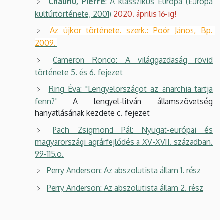
Chaunu, Pierre
: A klasszikus Európa (Európa
kultúrtörténete, 2001)
2020. április 16-ig!
Az újkor története. szerk.: Poór János, Bp. 
2009. 
Cameron Rondo: A világgazdaság rövid
története 5. és 6. fejezet
Ring Éva: "Lengyelországot az anarchia tartja
fenn?"
A lengyel-litván államszövetség
hanyatlásának kezdete c. fejezet
Pach Zsigmond Pál: Nyugat-európai és
magyarországi agrárfejlődés a XV-XVII. században.
99-115.o.
Perry Anderson: Az abszolutista állam 1. rész
Perry Anderson: Az abszolutista állam 2. rész