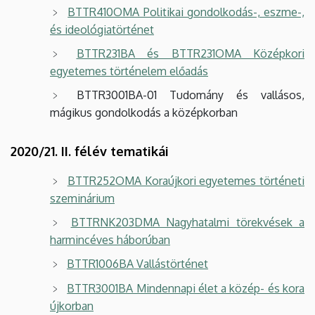
BTTR410OMA Politikai gondolkodás-, eszme-,
és ideológiatörténet
BTTR231BA és BTTR231OMA Középkori
egyetemes történelem előadás
BTTR3001BA-01 Tudomány és vallásos,
mágikus gondolkodás a középkorban
2020/21. II. félév tematikái
BTTR252OMA Koraújkori egyetemes történeti
szeminárium
BTTRNK203DMA Nagyhatalmi törekvések a
harmincéves háborúban
BTTR1006BA Vallástörténet
BTTR3001BA Mindennapi élet a közép- és kora
újkorban