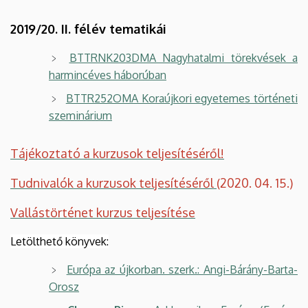
2019/20. II. félév tematikái
BTTRNK203DMA Nagyhatalmi törekvések a
harmincéves háborúban
BTTR252OMA Koraújkori egyetemes történeti
szeminárium
Tájékoztató a kurzusok teljesítéséről!
Tudnivalók a kurzusok teljesítéséről
(2020. 04. 15.)
Vallástörténet kurzus teljesítése
Letölthető könyvek:
Európa az újkorban. szerk.: Angi-Bárány-Barta-
Orosz