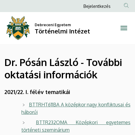
Dr.
Ugrás
Anonim
Bejelentkezés
a
Felhasználói
Pósán
tartalomra
fiók
Debreceni Egyetem
László
Történelmi Intézet
menüje
-
További
Dr. Pósán László - További
oktatási
oktatási információk
információk
|
2021/22. I. félév tematikái
Történelmi
BTTRHT611BA A középkor nagy konfliktusai és
háborúi
Intézet
BTTR232OMA Középkori egyetemes
történeti szeminárium