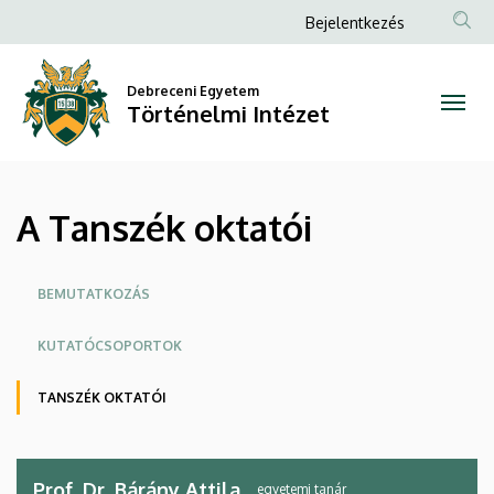
A
Ugrás
Anonim
Bejelentkezés
a
Felhasználói
Tanszék
tartalomra
fiók
Debreceni Egyetem
oktatói
Történelmi Intézet
menüje
|
Történelmi
A Tanszék oktatói
Intézet
Oldalmenü
BEMUTATKOZÁS
KUTATÓCSOPORTOK
TANSZÉK OKTATÓI
Prof. Dr. Bárány Attila
egyetemi tanár