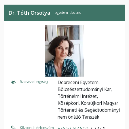
Dr. Tóth Orsolya
egyetemi docens
Szervezeti egység
Debreceni Egyetem,
Bölcsészettudományi Kar,
Történelmi Intézet,
Középkori, Koraújkori Magyar
Történeti és Segédtudományi
nem önálló Tanszék
Központi telefonszám
+36 52 512 900
22271