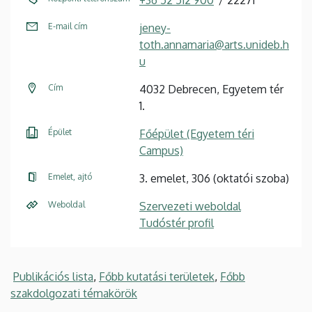
E-mail cím
jeney-
toth.annamaria@arts.unideb.h
u
Cím
4032 Debrecen, Egyetem tér
1.
Épület
Főépület (Egyetem téri
Campus)
Emelet, ajtó
3. emelet, 306 (oktatói szoba)
Weboldal
Szervezeti weboldal
Tudóstér profil
Publikációs lista
,
Főbb kutatási területek
,
Főbb
szakdolgozati témakörök