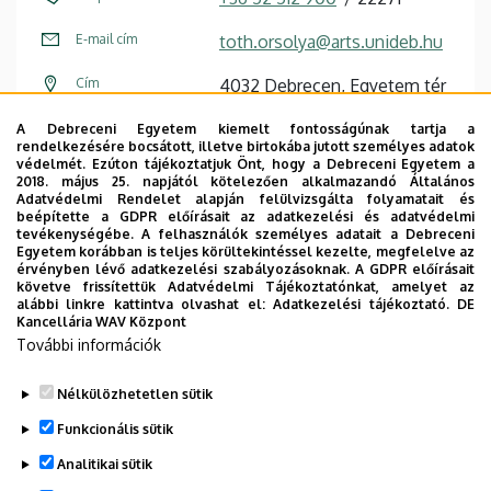
E-mail cím
toth.orsolya@arts.unideb.hu
Cím
4032 Debrecen, Egyetem tér
1.
A Debreceni Egyetem kiemelt fontosságúnak tartja a
rendelkezésére bocsátott, illetve birtokába jutott személyes adatok
Épület
Főépület (Egyetem téri
védelmét. Ezúton tájékoztatjuk Önt, hogy a Debreceni Egyetem a
Campus)
2018. május 25. napjától kötelezően alkalmazandó Általános
Adatvédelmi Rendelet alapján felülvizsgálta folyamatait és
beépítette a GDPR előírásait az adatkezelési és adatvédelmi
Emelet, ajtó
3. emelet, 407/C
tevékenységébe. A felhasználók személyes adatait a Debreceni
Egyetem korábban is teljes körültekintéssel kezelte, megfelelve az
Weboldal
Szervezeti weboldal
érvényben lévő adatkezelési szabályozásoknak. A GDPR előírásait
követve frissítettük Adatvédelmi Tájékoztatónkat, amelyet az
alábbi linkre kattintva olvashat el:
Adatkezelési tájékoztató.
DE
Kancellária WAV Központ
További információk
Publikációs lista
,
Főbb kutatási területek
,
Főbb
szakdolgozati témakörök
Nélkülözhetetlen sütik
Legutóbbi frissítés:
2023. 06. 06. 08:19
Funkcionális sütik
Analitikai sütik