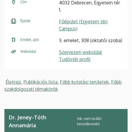
Cím
4032 Debrecen, Egyetem tér
1.
Épület
Főépület (Egyetem téri
Campus)
Emelet, ajtó
3. emelet, 308 (oktatói szoba)
Weboldal
Szervezeti weboldal
Tudóstér profil
Életrajz
,
Publikációs lista
,
Főbb kutatási területek
,
Főbb
szakdolgozati témakörök
Dr. Jeney-Tóth
mb. nem önálló
tanszékvezető
Annamária