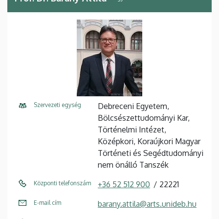
Szervezeti egység
Debreceni Egyetem,
Bölcsészettudományi Kar,
Történelmi Intézet,
Középkori, Koraújkori Magyar
Történeti és Segédtudományi
nem önálló Tanszék
Központi telefonszám
+36 52 512 900
22221
E-mail cím
barany.attila@arts.unideb.hu