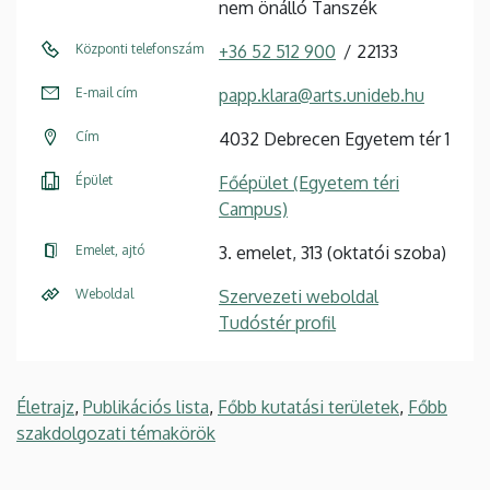
nem önálló Tanszék
Központi telefonszám
+36 52 512 900
22133
E-mail cím
papp.klara@arts.unideb.hu
Cím
4032 Debrecen Egyetem tér 1
Épület
Főépület (Egyetem téri
Campus)
Emelet, ajtó
3. emelet, 313 (oktatói szoba)
Weboldal
Szervezeti weboldal
Tudóstér profil
Életrajz
,
Publikációs lista
,
Főbb kutatási területek
,
Főbb
szakdolgozati témakörök