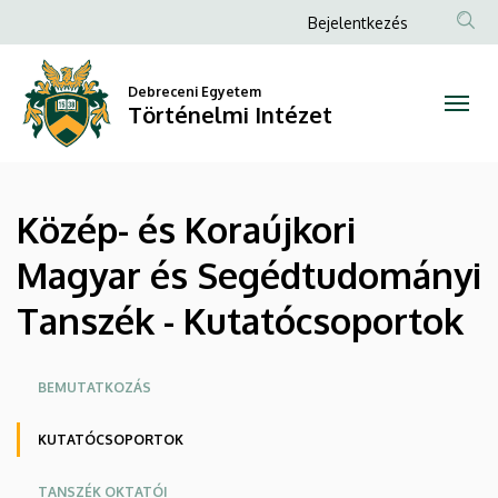
Közép-
Ugrás
Anonim
Bejelentkezés
a
Felhasználói
és
tartalomra
fiók
Debreceni Egyetem
Koraújkori
Történelmi Intézet
menüje
Magyar
és
Közép- és Koraújkori
Segédtudományi
Magyar és Segédtudományi
Tanszék
Tanszék - Kutatócsoportok
-
Kutatócsoportok
Oldalmenü
BEMUTATKOZÁS
|
KUTATÓCSOPORTOK
Történelmi
TANSZÉK OKTATÓI