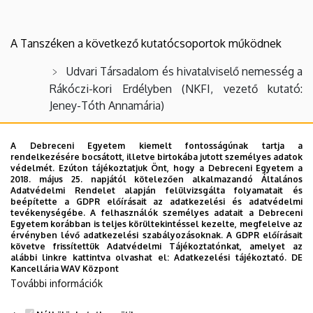
Intézet
A Tanszéken a következő kutatócsoportok működnek
Udvari Társadalom és hivatalviselő nemesség a
Rákóczi-kori Erdélyben (NKFI, vezető kutató:
Jeney-Tóth Annamária)
A magyar arisztokrácia kapcsolatrendszere a
16-20. században (NKFI, vezető kutató: Papp Klára)
A Debreceni Egyetem kiemelt fontosságúnak tartja a
rendelkezésére bocsátott, illetve birtokába jutott személyes adatok
védelmét. Ezúton tájékoztatjuk Önt, hogy a Debreceni Egyetem a
MTA-DE Lendület "Magyarország a középkori
2018. május 25. napjától kötelezően alkalmazandó Általános
Európában" (MTA, vezető kutató: Bárány Attila;
Adatvédelmi Rendelet alapján felülvizsgálta folyamatait és
beépítette a GDPR előírásait az adatkezelési és adatvédelmi
Web:
http://memhung.unideb.hu/
)
tevékenységébe. A felhasználók személyes adatait a Debreceni
Egyetem korábban is teljes körültekintéssel kezelte, megfelelve az
Nemzetközi Interregionális
érvényben lévő adatkezelési szabályozásoknak. A GDPR előírásait
Társadalomtörténeti Központ (BTK Kari Központ,
követve frissítettük Adatvédelmi Tájékoztatónkat, amelyet az
alábbi linkre kattintva olvashat el:
Adatkezelési tájékoztató.
DE
eperjesi, beregszászi, kolozsvári, nagyváradi
Kancellária WAV Központ
kutatókkal, vezetője: Papp Klára, titkára: Bárány
További információk
Attila)