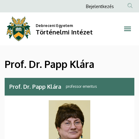
Prof.
Ugrás
Anonim
Bejelentkezés
a
Felhasználói
Dr.
tartalomra
fiók
Debreceni Egyetem
Papp
Történelmi Intézet
menüje
Klára
|
Prof. Dr. Papp Klára
Történelmi
Intézet
Prof. Dr. Papp Klára
professor emeritus