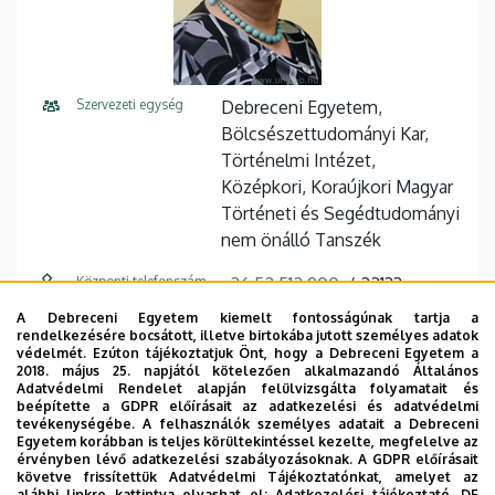
Szervezeti egység
Debreceni Egyetem,
Bölcsészettudományi Kar,
Történelmi Intézet,
Középkori, Koraújkori Magyar
Történeti és Segédtudományi
nem önálló Tanszék
Központi telefonszám
+36 52 512 900
22133
A Debreceni Egyetem kiemelt fontosságúnak tartja a
E-mail cím
papp.klara@arts.unideb.hu
rendelkezésére bocsátott, illetve birtokába jutott személyes adatok
védelmét. Ezúton tájékoztatjuk Önt, hogy a Debreceni Egyetem a
Cím
4032 Debrecen Egyetem tér 1
2018. május 25. napjától kötelezően alkalmazandó Általános
Adatvédelmi Rendelet alapján felülvizsgálta folyamatait és
beépítette a GDPR előírásait az adatkezelési és adatvédelmi
Épület
Főépület (Egyetem téri
tevékenységébe. A felhasználók személyes adatait a Debreceni
Campus)
Egyetem korábban is teljes körültekintéssel kezelte, megfelelve az
érvényben lévő adatkezelési szabályozásoknak. A GDPR előírásait
követve frissítettük Adatvédelmi Tájékoztatónkat, amelyet az
Emelet, ajtó
3. emelet, 313 (oktatói szoba)
alábbi linkre kattintva olvashat el:
Adatkezelési tájékoztató.
DE