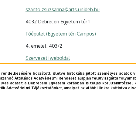
szanto.zsuzsanna@arts.unideb.hu
4032 Debrecen Egyetem tér 1
Főépület (Egyetem téri Campus)
4. emelet, 403/2
Szervezeti weboldal
Tudóstér profil
 rendelkezésére bocsátott, illetve birtokába jutott személyes adatok v
azandó Általános Adatvédelmi Rendelet alapján felülvizsgálta folyamata
yes adatait a Debreceni Egyetem korábban is teljes körültekintéssel 
tük Adatvédelmi Tájékoztatónkat, amelyet az alábbi linkre kattintva olv