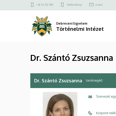
Dr.
Ugrás
Felső
+36 52 512 900
Telefonkönyv
e-mail
a
kapcsolat
Szántó
tartalomra
menü
Zsuzsanna
Debreceni Egyetem
Történelmi Intézet
|
Történelmi
Dr. Szántó Zsuzsanna
Intézet
Dr. Szántó Zsuzsanna
tanársegéd
Szervezeti eg
Központi tele