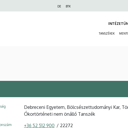
Felső
DE
BTK
navigáció
INTÉZETÜ
TANSZÉKEK
MENT
ység
Debreceni Egyetem, Bölcsészettudományi Kar, Törté
Ókortörténeti nem önálló Tanszék
fonszám
+36 52 512 900
22272