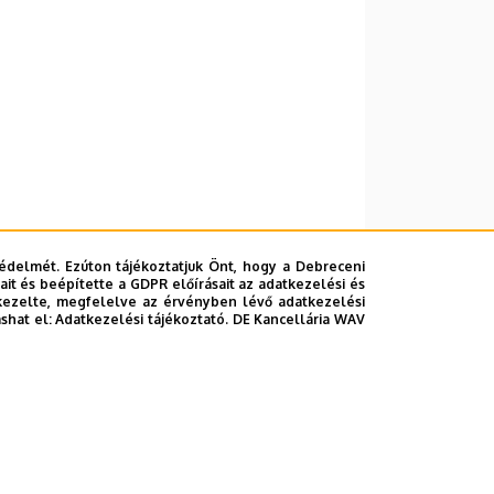
édelmét. Ezúton tájékoztatjuk Önt, hogy a Debreceni
it és beépítette a GDPR előírásait az adatkezelési és
kezelte, megfelelve az érvényben lévő adatkezelési
ashat el:
Adatkezelési tájékoztató.
DE Kancellária WAV