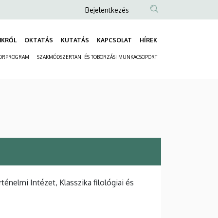
Anonim
Bejelentkezés
Felhasználói
fiók
NKRŐL
OKTATÁS
KUTATÁS
KAPCSOLAT
HÍREK
Fő
menüje
ORPROGRAM
SZAKMÓDSZERTANI ÉS TOBORZÁSI MUNKACSOPORT
navigáció
Másodlagos
navigáció
nelmi Intézet, Klasszika filológiai és