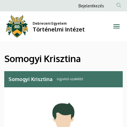
Somogyi
Ugrás
Anonim
Bejelentkezés
a
Felhasználói
Krisztina
tartalomra
fiók
Debreceni Egyetem
|
Történelmi Intézet
menüje
Történelmi
Intézet
Somogyi Krisztina
Somogyi Krisztina
ügyvivő-szakértő