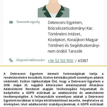
Szervezeti egység
Debreceni Egyetem,
Bölcsészettudományi Kar,
Történelmi Intézet,
Középkori, Koraújkori Magyar
Történeti és Segédtudományi
nem önálló Tanszék
Központi telefonszám
+36 52 512 900
63387
E-mail cím
somogyi.krisztina@arts.unide
A Debreceni Egyetem kiemelt fontosságúnak tartja a
b.hu
rendelkezésére bocsátott, illetve birtokába jutott személyes adatok
védelmét. Ezúton tájékoztatjuk Önt, hogy a Debreceni Egyetem a
Cím
4032 Debrecen, Egyetem tér
2018. május 25. napjától kötelezően alkalmazandó Általános
Adatvédelmi Rendelet alapján felülvizsgálta folyamatait és
1.
beépítette a GDPR előírásait az adatkezelési és adatvédelmi
tevékenységébe. A felhasználók személyes adatait a Debreceni
Épület
Főépület (Egyetem téri
Egyetem korábban is teljes körültekintéssel kezelte, megfelelve az
érvényben lévő adatkezelési szabályozásoknak. A GDPR előírásait
Campus)