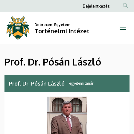
Prof.
Ugrás
Anonim
Bejelentkezés
a
Felhasználói
Dr.
tartalomra
fiók
Debreceni Egyetem
Pósán
Történelmi Intézet
menüje
László
|
Prof. Dr. Pósán László
Történelmi
Intézet
Prof. Dr. Pósán László
egyetemi tanár