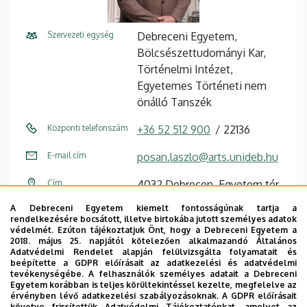
Szervezeti egység
Debreceni Egyetem,
Bölcsészettudományi Kar,
Történelmi Intézet,
Egyetemes Történeti nem
önálló Tanszék
Központi telefonszám
+36 52 512 900
22136
E-mail cím
posan.laszlo@arts.unideb.hu
Cím
4032 Debrecen, Egyetem tér
1.
A Debreceni Egyetem kiemelt fontosságúnak tartja a
rendelkezésére bocsátott, illetve birtokába jutott személyes adatok
Épület
Főépület (Egyetem téri
védelmét. Ezúton tájékoztatjuk Önt, hogy a Debreceni Egyetem a
2018. május 25. napjától kötelezően alkalmazandó Általános
Campus)
Adatvédelmi Rendelet alapján felülvizsgálta folyamatait és
beépítette a GDPR előírásait az adatkezelési és adatvédelmi
Emelet, ajtó
3. emelet, 322 (oktatói szoba)
tevékenységébe. A felhasználók személyes adatait a Debreceni
Egyetem korábban is teljes körültekintéssel kezelte, megfelelve az
érvényben lévő adatkezelési szabályozásoknak. A GDPR előírásait
Weboldal
Szervezeti weboldal
követve frissítettük Adatvédelmi Tájékoztatónkat, amelyet az