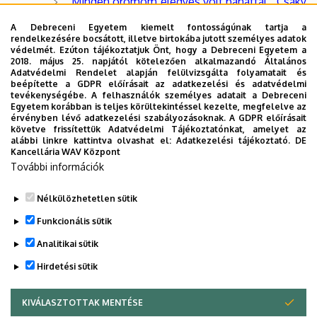
„Minden örömöm elegyes volt bánattal”. Csáky
Kata levelezése / Öá. és bev. Papp Klára
(2006)
A Debreceni Egyetem kiemelt fontosságúnak tartja a
rendelkezésére bocsátott, illetve birtokába jutott személyes adatok
„Frigy és békesség legyen…” A bécsi és a
védelmét. Ezúton tájékoztatjuk Önt, hogy a Debreceni Egyetem a
zsitvatoroki béke / Szerk. Papp Klára, Jeney-Tóth
2018. május 25. napjától kötelezően alkalmazandó Általános
Adatvédelmi Rendelet alapján felülvizsgálta folyamatait és
Annamária
(2006)
beépítette a GDPR előírásait az adatkezelési és adatvédelmi
tevékenységébe. A felhasználók személyes adatait a Debreceni
Várostörténeti források. Erdély és a Partium a
Egyetem korábban is teljes körültekintéssel kezelte, megfelelve az
érvényben lévő adatkezelési szabályozásoknak. A GDPR előírásait
16-19. században
/ Szerk. Papp Klára, Gorun-Kovács
követve frissítettük Adatvédelmi Tájékoztatónkat, amelyet az
György, Jeney-Tóth Annamária (2005)
alábbi linkre kattintva olvashat el:
Adatkezelési tájékoztató.
DE
Kancellária WAV Központ
Bihar vármegye az úrbérrendezés idején
/
További információk
Szerk. Ifj. Barta János, Papp Klára (2005)
Nélkülözhetetlen sütik
Legutóbbi frissítés:
2026. 07. 29. 13:55
Funkcionális sütik
Analitikai sütik
Hirdetési sütik
KIVÁLASZTOTTAK MENTÉSE
WITHDRAW CONSENT