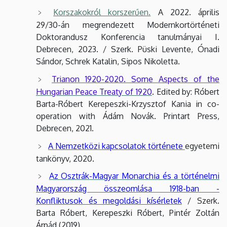
Korszakokról korszerűen.
A 2022. április
29/30-án megrendezett Modernkortörténeti
Doktorandusz Konferencia tanulmányai I.
Debrecen, 2023. / Szerk. Püski Levente, Ónadi
Sándor, Schrek Katalin, Sipos Nikoletta.
Trianon 1920-2020. Some Aspects of the
Hungarian Peace Treaty of 1920
. Edited by: Róbert
Barta-Róbert Kerepeszki-Krzysztof Kania in co-
operation with Ádám Novák. Printart Press,
Debrecen, 2021.
A Nemzetközi kapcsolatok története
egyetemi
tankönyv, 2020.
Az Osztrák-Magyar Monarchia és a történelmi
Magyarország összeomlása 1918-ban -
Konfliktusok és megoldási kísérletek
/ Szerk.
Barta Róbert, Kerepeszki Róbert, Pintér Zoltán
Árpád (2019)