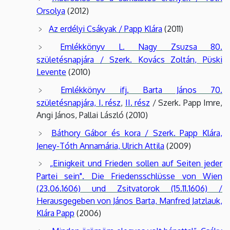
Orsolya
(2012)
Az erdélyi Csákyak / Papp Klára
(2011)
Emlékkönyv L. Nagy Zsuzsa 80.
születésnapjára / Szerk. Kovács Zoltán, Püski
Levente
(2010)
Emlékkönyv ifj. Barta János 70.
születésnapjára, I. rész
,
II. rész
/ Szerk. Papp Imre,
Angi János, Pallai László (2010)
Báthory Gábor és kora / Szerk. Papp Klára,
Jeney-Tóth Annamária, Ulrich Attila
(2009)
„Einigkeit und Frieden sollen auf Seiten jeder
Partei sein". Die Friedensschlüsse von Wien
(23.06.1606) und Zsitvatorok (15.11.1606) /
Herausgegeben von János Barta, Manfred Jatzlauk,
Klára Papp
(2006)