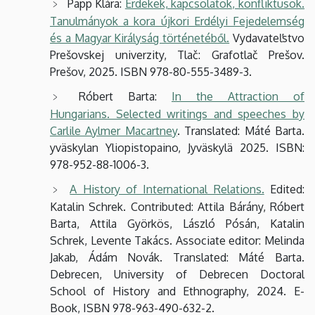
Papp Klára:
Érdekek, kapcsolatok, konfliktusok.
Tanulmányok a kora újkori Erdélyi Fejedelemség
és a Magyar Királyság történetéből.
Vydavateľstvo
Prešovskej univerzity, Tlač: Grafotlač Prešov.
Prešov, 2025. ISBN 978-80-555-3489-3.
Róbert Barta:
In the Attraction of
Hungarians. Selected writings and speeches by
Carlile Aylmer Macartney
. Translated: Máté Barta.
yväskylan Yliopistopaino, Jyväskylä 2025. ISBN:
978-952-88-1006-3.
A History of International Relations.
Edited:
Katalin Schrek. Contributed: Attila Bárány, Róbert
Barta, Attila Györkös, László Pósán, Katalin
Schrek, Levente Takács. Associate editor: Melinda
Jakab, Ádám Novák. Translated: Máté Barta.
Debrecen, University of Debrecen Doctoral
School of History and Ethnography, 2024. E-
Book, ISBN 978-963-490-632-2.