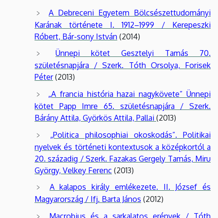
A Debreceni Egyetem Bölcsészettudományi
Karának története I. 1912–1999 / Kerepeszki
Róbert, Bár-sony István
(2014)
Ünnepi kötet Gesztelyi Tamás 70.
születésnapjára / Szerk. Tóth Orsolya, Forisek
Péter
(2013)
„A francia história hazai nagykövete” Ünnepi
kötet Papp Imre 65. születésnapjára / Szerk.
Bárány Attila, Györkös Attila, Pallai
(2013)
„Politica philosophiai okoskodás”. Politikai
nyelvek és történeti kontextusok a középkortól a
20. századig / Szerk. Fazakas Gergely Tamás, Miru
György, Velkey Ferenc
(2013)
A kalapos király emlékezete. II. József és
Magyarország / Ifj. Barta János
(2012)
Macrobius és a sarkalatos erények / Tóth