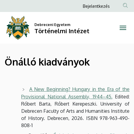
Önálló
Ugrás
Anonim
Bejelentkezés
a
Felhasználói
kiadványok
tartalomra
fiók
Debreceni Egyetem
|
Történelmi Intézet
menüje
Történelmi
Intézet
Önálló kiadványok
A New Beginning? Hungary in the Era of the
Provisional National Assembly, 1944–45.
Edited:
Róbert Barta, Róbert Kerepeszki. University of
Debrecen Faculty of Arts and Humanities Institute
of History. Debrecen, 2026. ISBN 978-963-490-
808-1