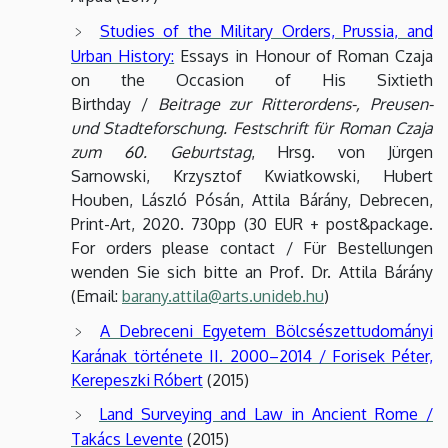
Studies of the Military Orders, Prussia, and
Urban History:
Essays in Honour of Roman Czaja
on the Occasion of His Sixtieth
Birthday /
Beitrage zur Ritterordens-, Preusen-
und Stadteforschung. Festschrift für Roman Czaja
zum 60. Geburtstag
, Hrsg. von Jürgen
Sarnowski, Krzysztof Kwiatkowski, Hubert
Houben, László Pósán, Attila Bárány, Debrecen,
Print-Art, 2020. 730pp (30 EUR + post&package.
For orders please contact / Für Bestellungen
wenden Sie sich bitte an Prof. Dr. Attila Bárány
(Email:
barany.attila@arts.unideb.hu
)
A Debreceni Egyetem Bölcsészettudományi
Karának története II. 2000–2014 / Forisek Péter,
Kerepeszki Róbert
(2015)
Land Surveying and Law in Ancient Rome /
Takács Levente
(2015)