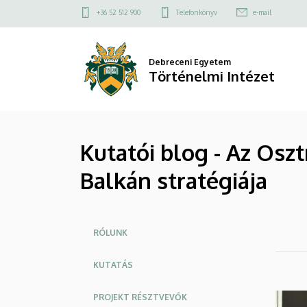
Kutatói
Ugrás
Felső
+36 52 512 900
Telefonkönyv
e-mail
a
kapcsolat
blog
tartalomra
menü
-
Debreceni Egyetem
Történelmi Intézet
Az
Osztrák-
Kutatói blog - Az Osz
Magyar
Balkán stratégiája
Monarchia
geopolitikai
Oldalmenü
tendenciái
RÓLUNK
és
KUTATÁS
Balkán
PROJEKT RÉSZTVEVŐK