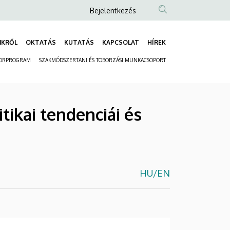
Anonim
Bejelentkezés
Felhasználói
fiók
NKRŐL
OKTATÁS
KUTATÁS
KAPCSOLAT
HÍREK
Fő
menüje
ORPROGRAM
SZAKMÓDSZERTANI ÉS TOBORZÁSI MUNKACSOPORT
navigáció
Másodlagos
navigáció
tikai tendenciái és
HU
/
EN