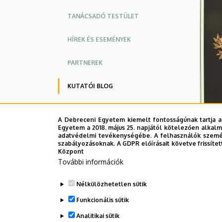
stratégiája
TANÁCSADÓ TESTÜLET
|
HÍREK ÉS ESEMÉNYEK
Történelmi
PARTNEREK
Intézet
KUTATÓI BLOG
PUBLIKÁCIÓK
A Debreceni Egyetem kiemelt fontosságúnak tartja a
Egyetem a 2018. május 25. napjától kötelezően alkalm
ELÉRHETŐSÉG
adatvédelmi tevékenységébe. A felhasználók személ
szabályozásoknak. A GDPR előírásait követve frissítet
Központ
További információk
Nélkülözhetetlen sütik
Funkcionális sütik
Analitikai sütik