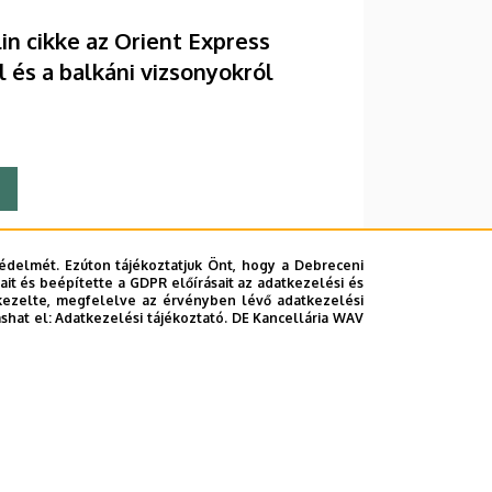
in cikke az Orient Express
és a balkáni vizsonyokról
édelmét. Ezúton tájékoztatjuk Önt, hogy a Debreceni
it és beépítette a GDPR előírásait az adatkezelési és
kezelte, megfelelve az érvényben lévő adatkezelési
ashat el:
Adatkezelési tájékoztató.
DE Kancellária WAV