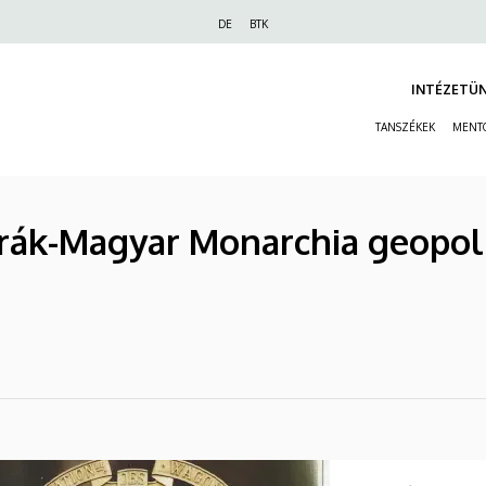
Felső
DE
BTK
navigáció
INTÉZETÜ
TANSZÉKEK
MENT
trák-Magyar Monarchia geopoli