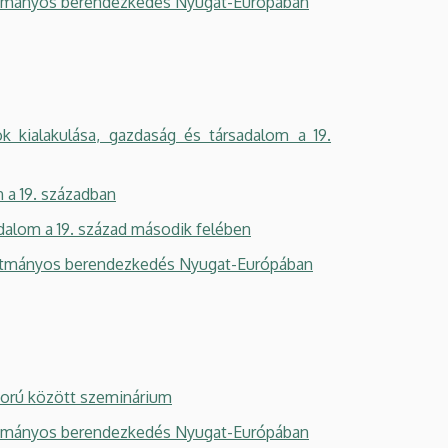
kotmányos berendezkedés Nyugat-Európában
kialakulása, gazdaság és társadalom a 19.
a 19. században
dalom a 19. század második felében
lkotmányos berendezkedés Nyugat-Európáb
an
ború között szeminárium
kotmányos berendezkedés Nyugat-Európában