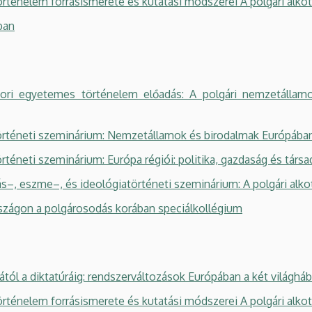
ténelem forrásismerete és kutatási módszerei A polgári al
ban
egyetemes történelem előadás: A polgári nemzetállamok 
éneti szeminárium: Nemzetállamok és birodalmak Európában 
neti szeminárium: Európa régiói: politika, gazdaság és társa
–, eszme–, és ideológiatörténeti szeminárium: A polgári a
zágon a polgárosodás korában speciálkollégium
l a diktatúráig: rendszerváltozások Európában a két világhá
ténelem forrásismerete és kutatási módszerei A polgári al