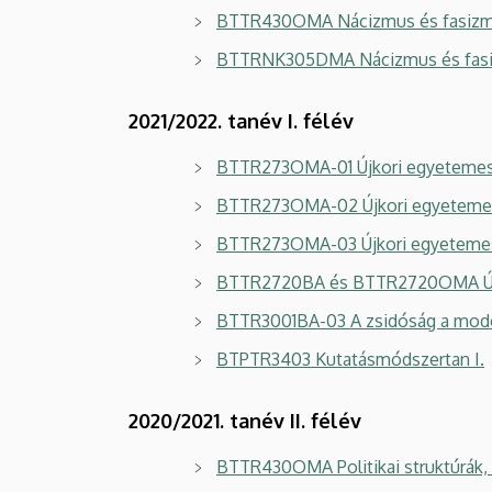
BTTR430OMA Nácizmus és fasizmus 
BTTRNK305DMA Nácizmus és fasizm
2021/2022. tanév I. félév
BTTR273OMA-01 Újkori egyetemes
BTTR273OMA-02 Újkori egyetemes
BTTR273OMA-03 Újkori egyetemes
BTTR2720BA és BTTR2720OMA Újko
BTTR3001BA-03 A zsidóság a mode
BTPTR3403 Kutatásmódszertan I.
2020/2021. tanév II. félév
BTTR430OMA Politikai struktúrák,