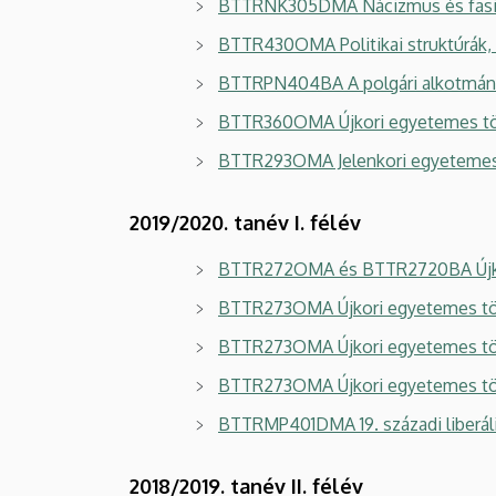
BTTRNK305DMA Nácizmus és fasi
BTTR430OMA Politikai struktúrák,
BTTRPN404BA A polgári alkotmány
BTTR360OMA Újkori egyetemes tör
BTTR293OMA Jelenkori egyetemes
2019/2020. tanév I. félév
BTTR272OMA és BTTR2720BA Újkor
BTTR273OMA Újkori egyetemes tör
BTTR273OMA Újkori egyetemes tör
BTTR273OMA Újkori egyetemes törté
BTTRMP401DMA 19. századi liberáli
2018/2019. tanév II. félév