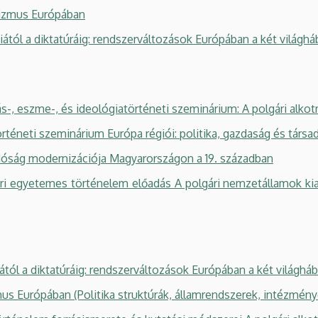
zmus Európában
ól a diktatúráig: rendszerváltozások Európában a két világhá
-, eszme-, és ideológiatörténeti szeminárium: A polgári al
neti szeminárium Európa régiói: politika, gazdaság és társad
ág modernizációja Magyarországon a 19. században
gyetemes történelem előadás A polgári nemzetállamok kiala
l a diktatúráig: rendszerváltozások Európában a két világhá
Európában (Politika struktúrák, államrendszerek, intézmény