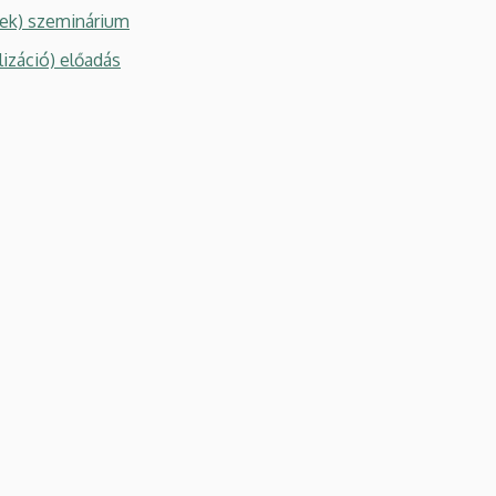
yek) szeminárium
záció) előadás