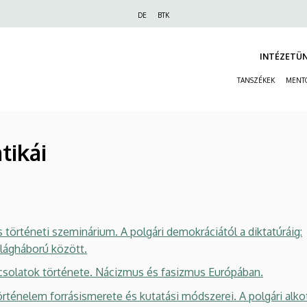
Felső
DE
BTK
navigáció
INTÉZETÜ
TANSZÉKEK
MENT
tikái
rténeti szeminárium. A polgári demokráciától a diktatúráig:
ilágháború között.
latok története. Nácizmus és fasizmus Európában.
énelem forrásismerete és kutatási módszerei. A polgári al