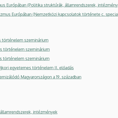
Európában (Politika struktúrák, államrendszerek, intézmén
us Európában (Nemzetközi kapcsolatok története c. speciali
 történelem szeminárium
 történelem szeminárium
 történelem szeminárium
ri egyetemes történelem II. előadás
rnizálódó Magyarországon a 19. században
 államrendszerek, intézmények