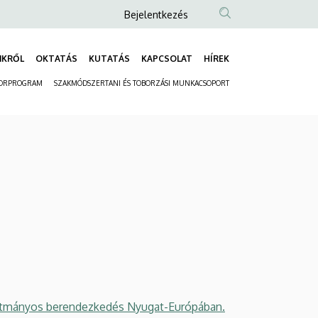
Anonim
Bejelentkezés
Felhasználói
fiók
NKRŐL
OKTATÁS
KUTATÁS
KAPCSOLAT
HÍREK
Fő
menüje
ORPROGRAM
SZAKMÓDSZERTANI ÉS TOBORZÁSI MUNKACSOPORT
navigáció
Másodlagos
navigáció
kotmányos berendezkedés Nyugat-Európában.