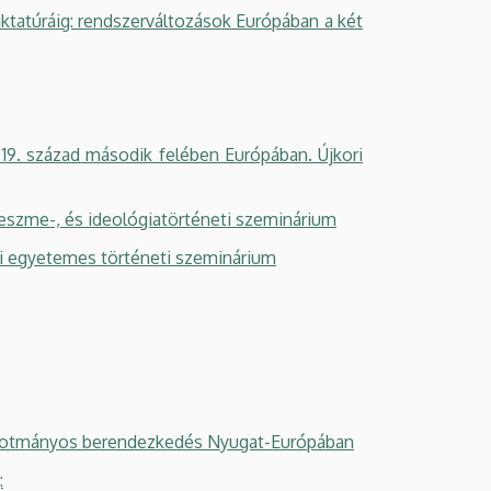
ktatúráig: rendszerváltozások Európában a két
9. század második felében Európában. Újkori
szme-, és ideológiatörténeti szeminárium
ri egyetemes történeti szeminárium
alkotmányos berendezkedés Nyugat-Európában
: