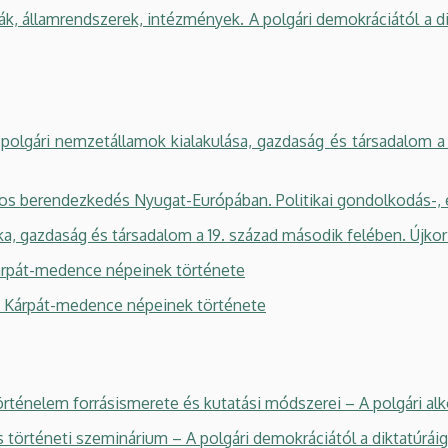
k, államrendszerek, intézmények. A polgári demokráciától a di
ári nemzetállamok kialakulása, gazdaság és társadalom a 1
s berendezkedés Nyugat-Európában. Politikai gondolkodás-, e
a, gazdaság és társadalom a 19. század második felében. Újko
rpát-medence népeinek története
Kárpát-medence népeinek története
ténelem forrásismerete és kutatási módszerei – A polgári 
rténeti szeminárium – A polgári demokráciától a diktatúráig