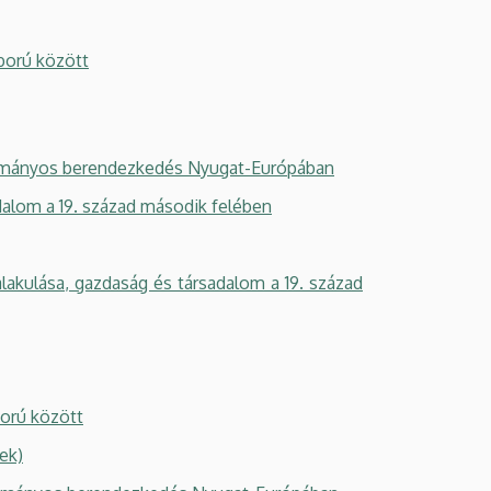
ború között
kotmányos berendezkedés Nyugat-Európában
alom a 19. század második felében
kulása, gazdaság és társadalom a 19. század
ború között
ek)