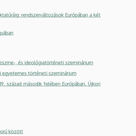
ktatúráig: rendszerváltozások Európában a két
ópában
eszme-, és ideológiatörténeti szeminárium
ori egyetemes történeti szeminárium
. század második felében Európában. Újkori
ború között