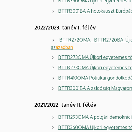
BTTR360OMA Újkori egyetemes tör
BTTR3001BA A holokauszt Európá
2022/2023. tanév I. félév
BTTR272OMA, BTTR2720BA Újkori 
sz
ázadban
BTTR273OMA Újkori egyetemes tört
BTTR273OMA Újkori egyetemes törté
BTTR410OMA Politikai gondolkodás
BTTR3001BA A zsidóság Magyarors
2021/2022. tanév II. félév
BTTR293OMA A polgári demokráciátó
BTTR360OMA Újkori egyetemes tör