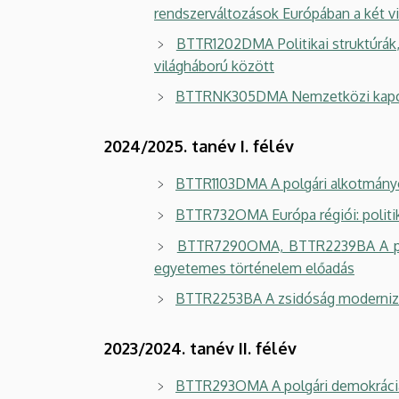
rendszerváltozások Európában a két v
BTTR1202DMA Politikai struktúrák,
világháború között
BTTRNK305DMA Nemzetközi kapcsol
2024/2025. tanév I. félév
BTTR1103DMA
A polgári alkotmány
BTTR732OMA
Európa régiói: polit
BTTR7290OMA, BTTR2239BA A polgá
egyetemes történelem előadás
BTTR2253BA A zsidóság modernizác
2023/2024. tanév II. félév
BTTR293OMA A polgári demokráciátó