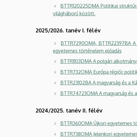
BTTR120225DMA Politikai struktúrá
világháború között.
2025/2026. tanév I. félév
BTTR7290OMA, BTTR22397BA A polg
egyetemes történelem előadás
BTTR1103DMA A polgári alkotmányo
BTTR732OMA Európa régiói: politik
BTTR23102BA A magyarság és a Ká
BTTR74723OMA A magyarság és a 
2024/2025. tanév II. félév
BTTR360OMA Újkori egyetemes tör
BTTR738OMA Jelenkori egyetemes tö