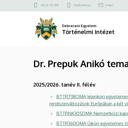
Dr.
Ugrás
Felső
+36 52 512 900
Telefonkönyv
e-mail
a
kapcsolat
Prepuk
tartalomra
menü
Anikó
Debreceni Egyetem
Történelmi Intézet
tematikái
|
Dr. Prepuk Anikó tema
Történelmi
Intézet
2025/2026. tanév II. félév
BTTR738OMA Jelenkori egyetemes tö
rendszerváltozások Európában a két v
BTTRNK305DMA Nemzetközi kapcso
BTTR360OMA Újkori egyetemes tört