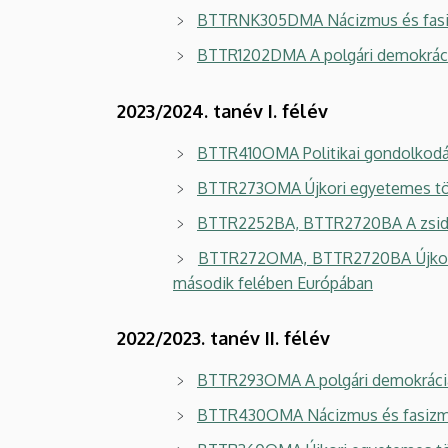
BTTRNK305DMA Nácizmus és fasi
BTTR1202DMA A polgári demokráciát
2023/2024. tanév I. félév
BTTR410OMA Politikai gondolkodás
BTTR273OMA Újkori egyetemes törté
BTTR2252BA, BTTR2720BA A zsidós
BTTR272OMA, BTTR2720BA Újkori e
második felében Európában
2022/2023. tanév II. félév
BTTR293OMA A polgári demokráciátó
BTTR430OMA Nácizmus és fasizmus 