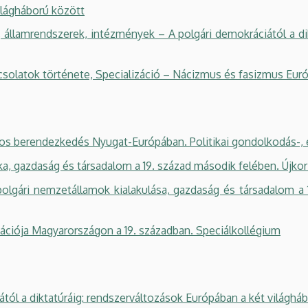
ilágháború között
 államrendszerek, intézmények – A polgári demokráciától a di
atok története, Specializáció – Nácizmus és fasizmus Eur
os berendezkedés Nyugat-Európában. Politikai gondolkodás-, 
ika, gazdaság és társadalom a 19. század második felében. Újk
ri nemzetállamok kialakulása, gazdaság és társadalom a 19
iója Magyarországon a 19. században. Speciálkollégium
l a diktatúráig: rendszerváltozások Európában a két világhá