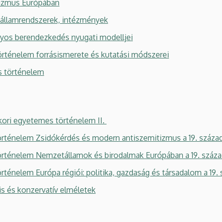
zmus Európában
 államrendszerek, intézmények
os berendezkedés nyugati modelljei
ténelem forrásismerete és kutatási módszerei
 történelem
i egyetemes történelem II.
ténelem Zsidókérdés és modern antiszemitizmus a 19. száza
ténelem Nemzetállamok és birodalmak Európában a 19. száz
nelem Európa régiói: politika, gazdaság és társadalom a 19.
s és konzervatív elméletek