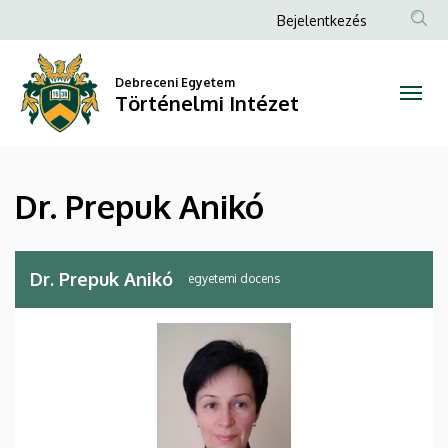
Dr.
Ugrás
Anonim
Bejelentkezés
a
Felhasználói
Prepuk
tartalomra
fiók
Debreceni Egyetem
Anikó
Történelmi Intézet
menüje
|
Történelmi
Dr. Prepuk Anikó
Intézet
Dr. Prepuk Anikó
egyetemi docens