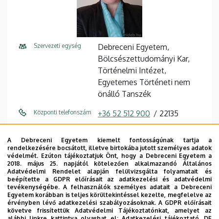
Szervezeti egység
Debreceni Egyetem,
Bölcsészettudományi Kar,
Történelmi Intézet,
Egyetemes Történeti nem
önálló Tanszék
Központi telefonszám
+36 52 512 900
22135
E-mail cím
prepuk.aniko@arts.unideb.hu
A Debreceni Egyetem kiemelt fontosságúnak tartja a
rendelkezésére bocsátott, illetve birtokába jutott személyes adatok
Cím
4032 Debrecen, Egyetem tér
védelmét. Ezúton tájékoztatjuk Önt, hogy a Debreceni Egyetem a
1.
2018. május 25. napjától kötelezően alkalmazandó Általános
Adatvédelmi Rendelet alapján felülvizsgálta folyamatait és
beépítette a GDPR előírásait az adatkezelési és adatvédelmi
Épület
Főépület (Egyetem téri
tevékenységébe. A felhasználók személyes adatait a Debreceni
Campus)
Egyetem korábban is teljes körültekintéssel kezelte, megfelelve az
érvényben lévő adatkezelési szabályozásoknak. A GDPR előírásait
követve frissítettük Adatvédelmi Tájékoztatónkat, amelyet az
Emelet, ajtó
3. emelet, 321 (oktatói szoba)
alábbi linkre kattintva olvashat el:
Adatkezelési tájékoztató.
DE