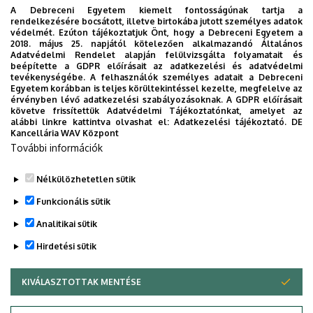
A Debreceni Egyetem kiemelt fontosságúnak tartja a
Julius Evola: Lázadás a modern világ ellen.
rendelkezésére bocsátott, illetve birtokába jutott személyes adatok
védelmét. Ezúton tájékoztatjuk Önt, hogy a Debreceni Egyetem a
(Fordította Szongott Rudolf). Nyíregyháza, 1997.
2018. május 25. napjától kötelezően alkalmazandó Általános
Adatvédelmi Rendelet alapján felülvizsgálta folyamatait és
Umberto Eco: Interpretáció és történelem. In.
beépítette a GDPR előírásait az adatkezelési és adatvédelmi
Történetelmélet II. 949-960.o.
tevékenységébe. A felhasználók személyes adatait a Debreceni
Egyetem korábban is teljes körültekintéssel kezelte, megfelelve az
érvényben lévő adatkezelési szabályozásoknak. A GDPR előírásait
Carlo Ginzburg: Nyomok, bizonyítékok,
követve frissítettük Adatvédelmi Tájékoztatónkat, amelyet az
mikrotörténelem. Kijárat Kiadó, Budapest. 2010.
alábbi linkre kattintva olvashat el:
Adatkezelési tájékoztató.
DE
Kancellária WAV Központ
Giovanni Lévi: Egy falusi ördögűző és a
További információk
hatalom. Osiris Kiadó, Budapest. 2001.
Nélkülözhetetlen sütik
Legutóbbi frissítés:
2023. 05. 08. 10:26
Funkcionális sütik
Analitikai sütik
Hirdetési sütik
KIVÁLASZTOTTAK MENTÉSE
WITHDRAW CONSENT