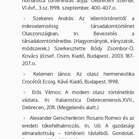
humanista történetírás atyja. Debreceni Szemle,
VI.évf., 3.sz. 1998. szeptember. 400-407.o.
Szekeres András: Az ’ellentörténettől’ a
mikroelemzésig: társadalomtörténet
Olaszországban. In. Bevezetés a
társadalomtörténetbe. (Hagyományok, irányzatok,
módszerek.) Szerkesztette Bódy Zsombor-Ö.
Kovács József. Osiris Kiadó, Budapest. 2003. 187-
207.o.
Kelemen János: Az olasz hermeneutika
Crocétól Ecoig. Kávé Kiadó, Budapest. 1998.
Erős Vilmos: A modern olasz történetírás
vázlata. In: Italianistica Debreceniensis.XVII.,
Debrecen, 2011. (Megjelenés alatt.)
Alexander Gerschenkron: Rosario Romeo és az
eredeti tőkefelhalmozás. In. Uő: A gazdasági
elmaradottság – történeti távlatból. Gondolat.