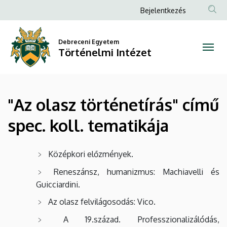
"Az
Ugrás
Anonim
Bejelentkezés
a
Felhasználói
olasz
tartalomra
fiók
Debreceni Egyetem
történetírás"
Történelmi Intézet
menüje
című
spec.
"Az olasz történetírás" című
koll.
spec. koll. tematikája
tematikája
|
Középkori előzmények.
Történelmi
Reneszánsz, humanizmus: Machiavelli és
Guicciardini.
Intézet
Az olasz felvilágosodás: Vico.
A 19.század. Professzionalizálódás,