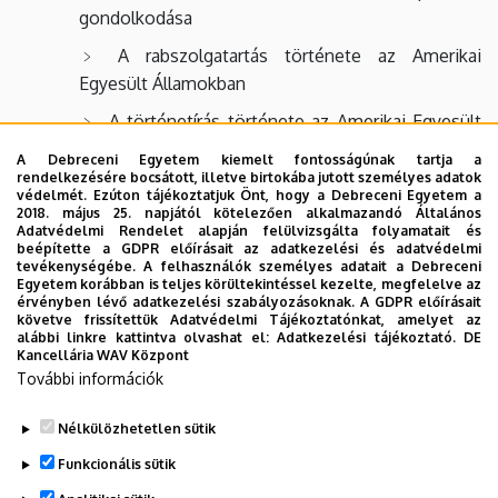
gondolkodása
A rabszolgatartás története az Amerikai
Egyesült Államokban
A történetírás története az Amerikai Egyesült
Államokban
A Debreceni Egyetem kiemelt fontosságúnak tartja a
rendelkezésére bocsátott, illetve birtokába jutott személyes adatok
Az Amerikai Egyesült Államok története a 19.
védelmét. Ezúton tájékoztatjuk Önt, hogy a Debreceni Egyetem a
században
2018. május 25. napjától kötelezően alkalmazandó Általános
Adatvédelmi Rendelet alapján felülvizsgálta folyamatait és
beépítette a GDPR előírásait az adatkezelési és adatvédelmi
A 18-19. század fordulójának politikai és
tevékenységébe. A felhasználók személyes adatait a Debreceni
közgazdasági eszmetörténete, különös
Egyetem korábban is teljes körültekintéssel kezelte, megfelelve az
érvényben lévő adatkezelési szabályozásoknak. A GDPR előírásait
tekintettel a klasszikus politikai gazdaságtan és a
követve frissítettük Adatvédelmi Tájékoztatónkat, amelyet az
liberalizmus képviseloire
alábbi linkre kattintva olvashat el:
Adatkezelési tájékoztató.
DE
Kancellária WAV Központ
Nyugat-Európa gazdaság- és
További információk
társadalomtörténete a 19. században
Nélkülözhetetlen sütik
Legutóbbi frissítés:
2023. 05. 08. 10:26
Funkcionális sütik