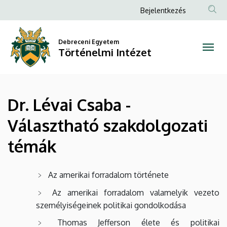
Dr.
Ugrás
Anonim
Bejelentkezés
a
Felhasználói
Lévai
tartalomra
fiók
Debreceni Egyetem
Csaba
Történelmi Intézet
menüje
-
Választható
Dr. Lévai Csaba -
szakdolgozati
Választható szakdolgozati
témák
témák
|
Történelmi
Az amerikai forradalom története
Intézet
Az amerikai forradalom valamelyik vezeto
személyiségeinek politikai gondolkodása
Thomas Jefferson élete és politikai