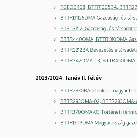
TGEO0408, BTTR1005BA, BTTR220
BTTR131125DMA Gazdaság- és társa
BTPTR1521 Gazdaság- és társadalo
BTTR440OMA, BTTR1310DMA Gazdasá
BTTR2212BA Bevezetés a társadal
BTTR742OMA-03, BTTR450OMA Gazd
2023/2024. tanév II. félév
BTTR2830BA Jelenkori magyar tört
BTTR283OMA-02, BTTR283OMA-03 Je
BTTR370OMA-03 Történeti térinfo
BTTR1309DMA Magyarország gazdas