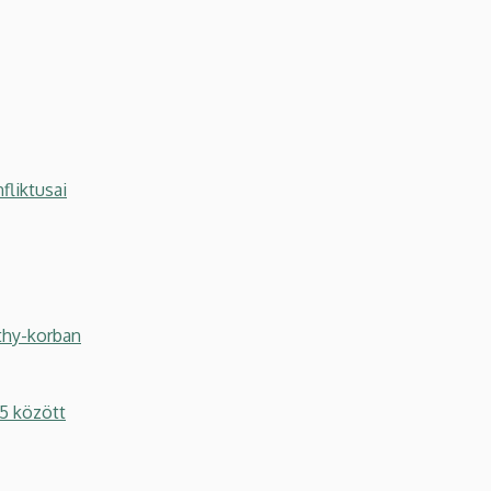
fliktusai
thy-korban
5 között