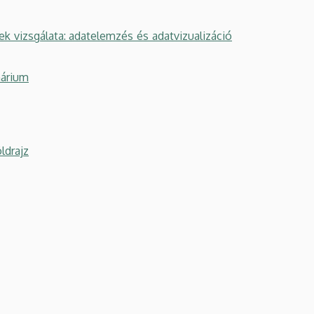
izsgálata: adatelemzés és adatvizualizáció
nárium
drajz