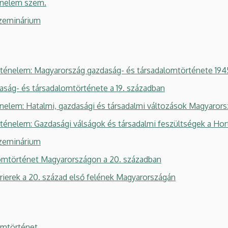
énelem szem.
zeminárium
énelem: Magyarország gazdaság- és társadalomtörténete 1945
ág- és társadalomtörténete a 19. században
elem: Hatalmi, gazdasági és társadalmi változások Magyaror
énelem: Gazdasági válságok és társadalmi feszültségek a Hor
zeminárium
mtörténet Magyarországon a 20. században
ierek a 20. század első felének Magyarországán
omtörténet