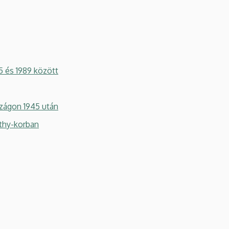
 és 1989 között
szágon 1945 után
thy-korban