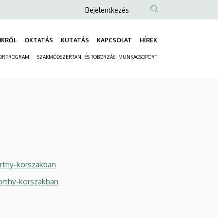
Anonim
Bejelentkezés
Felhasználói
fiók
NKRŐL
OKTATÁS
KUTATÁS
KAPCSOLAT
HÍREK
Fő
menüje
ORPROGRAM
SZAKMÓDSZERTANI ÉS TOBORZÁSI MUNKACSOPORT
navigáció
Másodlagos
navigáció
rthy-korszakban
orthy-korszakban