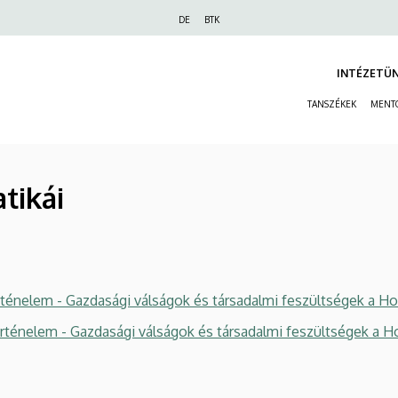
Felső
DE
BTK
navigáció
INTÉZETÜ
TANSZÉKEK
MENT
atikái
énelem - Gazdasági válságok és társadalmi feszültségek a Ho
ténelem - Gazdasági válságok és társadalmi feszültségek a H