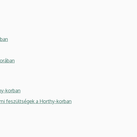
dban
orában
hy-korban
i feszültségek a Horthy-korban