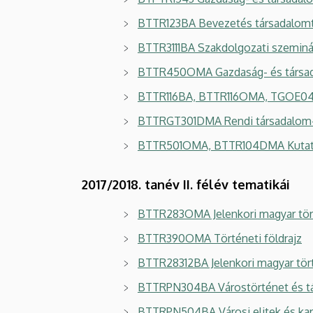
BTTR123BA Bevezetés társadalomtö
BTTR3111BA Szakdolgozati szemin
BTTR450OMA Gazdaság- és társad
BTTR116BA, BTTR116OMA, TGOE0408
BTTRGT301DMA Rendi társadalom-pol
BTTR501OMA, BTTR104DMA Kutat
2017/2018. tanév II. félév tematikái
BTTR283OMA Jelenkori magyar tört
BTTR390OMA Történeti földrajz
BTTR28312BA Jelenkori magyar tört
BTTRPN304BA Várostörténet és tá
BTTRPN504BA Városi elitek és karr