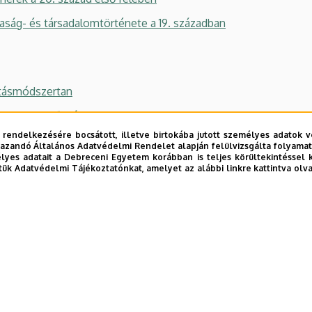
ág- és társadalomtörténete a 19. században
ásmódszertan
földrajz előadás
 rendelkezésére bocsátott, illetve birtokába jutott személyes adatok v
etés a gazdaság- és társadalomtörténetbe
azandó Általános Adatvédelmi Rendelet alapján felülvizsgálta folyamata
yes adatait a Debreceni Egyetem korábban is teljes körültekintéssel 
árium
tük Adatvédelmi Tájékoztatónkat, amelyet az alábbi linkre kattintva olv
ányok, bevezetés a történelem forrásaiba
olgári társadalom: a Horthy-kori úri és polgári társadalom ko
nelem