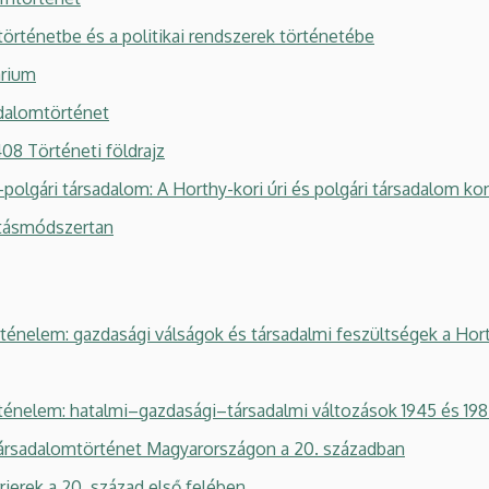
rténetbe és a politikai rendszerek történetébe
árium
alomtörténet
 Történeti földrajz
gári társadalom: A Horthy-kori úri és polgári társadalom kon
ásmódszertan
énelem: gazdasági válságok és társadalmi feszültségek a Hor
énelem: hatalmi–gazdasági–társadalmi változások 1945 és 198
rsadalomtörténet Magyarországon a 20. században
ierek a 20. század első felében