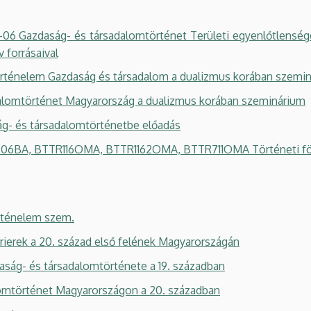
zdaság- és társadalomtörténet Területi egyenlőtlenségek v
 forrásaival
ténelem Gazdaság és társadalom a dualizmus korában szemi
alomtörténet Magyarország a dualizmus korában szeminárium
- és társadalomtörténetbe előadás
6BA, BTTR116OMA, BTTR1162OMA, BTTR711OMA Történeti föl
rténelem szem.
ierek a 20. század első felének Magyarországán
ág- és társadalomtörténete a 19. században
mtörténet Magyarországon a 20. században