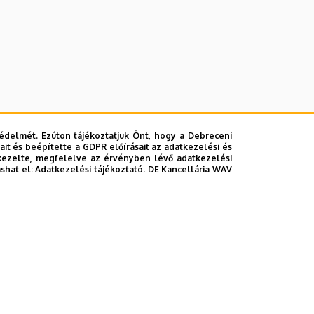
édelmét. Ezúton tájékoztatjuk Önt, hogy a Debreceni
it és beépítette a GDPR előírásait az adatkezelési és
kezelte, megfelelve az érvényben lévő adatkezelési
ashat el:
Adatkezelési tájékoztató.
DE Kancellária WAV
nfliktusai