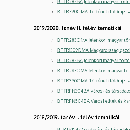
BTTR283BA Jelenkori magyar tört
BTTR390OMA Történeti földrajz s
2019/2020. tanév II. félév tematikái
BTTR283OMA Jelenkori magyar tört
BTTR1309DMA Magyarország gazdas
BTTR283BA Jelenkori magyar történ
BTTR283OMA Jelenkori magyar tört
BTTR390OMA Történeti földrajz s
BTTRPN304BA Város- és társadalo
BTTRPN504BA Városi elitek és karr
2018/2019. tanév I. félév tematikái
BTPTR1543 Gazdaság- és társadal