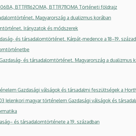
6BA, BTTR1162OMA, BTTR711OMA Történeti földrajz
dalomtörténet. Magyarország a dualizmus korában
mtörténet. Irányzatok és módszerek
g- és társadalomtörténet. Kárpát-medence a 18–19. száza
omtörténetbe
aság- és társadalomtörténet. Magyarország a dualizmus k
énelem Gazdasági válságok és társadalmi feszültségek a Hort
lenkori magyar történelem Gazdasági válságok és társadalm
rmatika
ág– és társadalomtörténete a 19. században