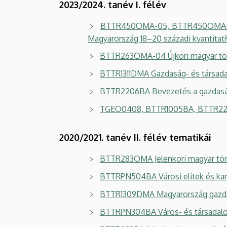
2023/2024. tanév I. félév
BTTR450OMA-05, BTTR450OMA-06 Ga
Magyarország 18–20 századi kvantitatív
BTTR263OMA-04 Újkori magyar tör
BTTR1311DMA Gazdaság- és társad
BTTR2206BA Bevezetés a gazdaság
TGEO0408, BTTR1005BA, BTTR220
2020/2021. tanév II. félév tematikái
BTTR283OMA Jelenkori magyar tö
BTTRPN504BA Városi elitek és karr
BTTR1309DMA Magyarország gazdas
BTTRPN304BA Város- és társadalo