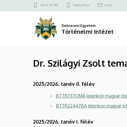
Dr.
Ugrás
Felső
+36 52 512 900
Telefonkönyv
e-mail
a
kapcsolat
Szilágyi
tartalomra
menü
Zsolt
Debreceni Egyetem
Történelmi Intézet
tematikái
|
Dr. Szilágyi Zsolt tem
Történelmi
Intézet
2025/2026. tanév II. félév
BTTR737OMA Jelenkori magyar tört
BTTR22447BA Jelenkori magyar tör
2025/2026. tanév I. félév