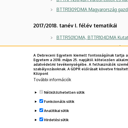
BTTR1309DMA Magyarország gazdas
2017/2018. tanév I. félév tematikái
BTTR501OMA, BTTR104DMA Kutat
BTTR116OMA, BTTR116BA Történeti 
A Debreceni Egyetem kiemelt fontosságúnak tartja a
BTTR119BA és BTKM103BA-K3 Bevez
Egyetem a 2018. május 25. napjától kötelezően alkalm
adatvédelmi tevékenységébe. A felhasználók személ
BTTR3111BA Szakdolgozati szemin
szabályozásoknak. A GDPR előírásait követve frissítet
Központ
BTTR202OMA Történeti segédtudom
További információk
BTTRGT301DMA Rendi társadalom – p
Nélkülözhetetlen sütik
BTTR160TMA Újkori magyar törté
Funkcionális sütik
Analitikai sütik
Korábbi évek tematikái
Hirdetési sütik
Legutóbbi frissítés:
2026. 02. 03. 13:31